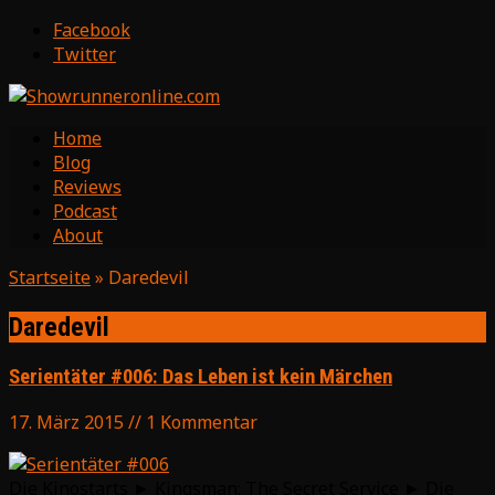
Facebook
Twitter
Home
Blog
Reviews
Podcast
About
Startseite
»
Daredevil
Daredevil
Serientäter #006: Das Leben ist kein Märchen
17. März 2015 // 1 Kommentar
Die Kinostarts ► Kingsman: The Secret Service ► Die