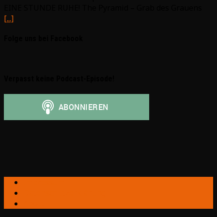
EINE STUNDE RUHE! The Pyramid – Grab des Grauens
[...]
Folge uns bei Facebook
Verpasst keine Podcast-Episode!
Impressum
Datenschutzerklärung
About